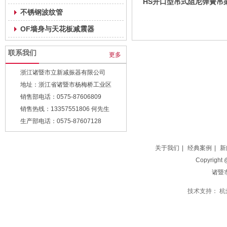
HS开口型吊式阻尼弹簧吊
不锈钢波纹管
振器
OF墙身与天花板减震器
联系我们
更多
浙江诸暨市立新减振器有限公司
地址：浙江省诸暨市杨梅桥工业区
销售部电话：0575-87606809
销售热线：13357551806 何先生
生产部电话：0575-87607128
传真：0575-87607828
关于我们
|
经典案例
|
新
Copyright
诸暨
技术支持：
杭