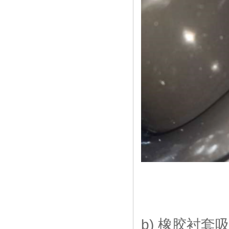
b) 橡胶衬套